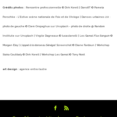
Crédits
photos
: Rencontre professionnelle © Dirk Korell | Dans6T © Pamela
Perschke - L'Estive scène nationale de Foix et de l'Ariège | Danses urbaines 2.0 :
photo de gauche © Clem Onojeghuo sur Unsplash - photo de droite @ Random
Institute sur Unsplash | Virgile Dagneaux © lucasIanelli | Les Gamal
Flux Sanguin
©
Morgan Eloy |
L'appel à la danse au Sénégal
Screenshot © Diane Fardoun | Workshop
Siaka Coulibaly © Dirk Korell | Workshop Les Gamal © Tony Noël
art
design
: agence entre/autre