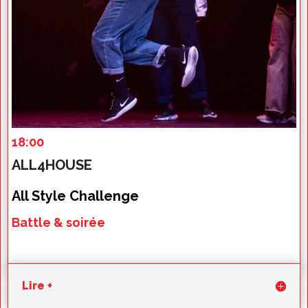
18:00
ALL4HOUSE
All Style Challenge
Battle & soirée
Lire +