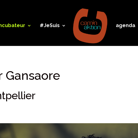
incubateur
#JeSuis
agenda
er Gansaore
pellier