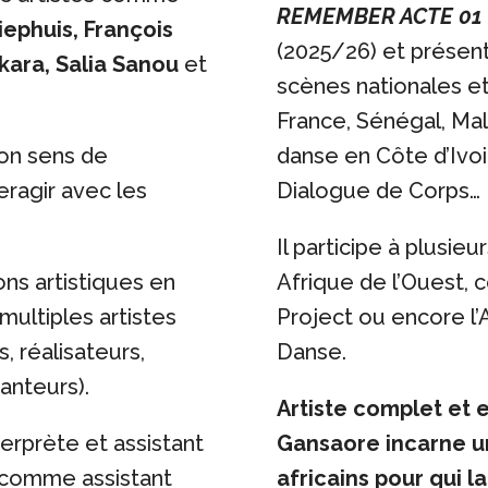
REMEMBER ACTE 01
ephuis, François
(2025/26) et présen
kara, Salia Sanou
et
scènes nationales et
France, Sénégal, Mal
son sens de
danse en Côte d’Ivoir
teragir avec les
Dialogue de Corps…
Il participe à plusi
ions artistiques en
Afrique de l’Ouest
ultiples artistes
Project ou encore l’
, réalisateurs,
Danse.
anteurs).
Artiste complet et 
erprète et assistant
Gansaore incarne u
 comme assistant
africains pour qui la