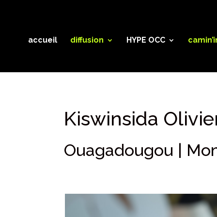
accueil
diffusion
HYPE OCC
camin’
Kiswinsida Olivi
Ouagadougou | Mont