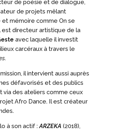
eur de poésie et de dialogue,
ateur de projets mêlant
le et mémoire comme On se
 est directeur artistique de la
Geste
avec laquelle il investit
lieux carcéraux à travers le
es.
ission, il intervient aussi auprès
nes défavorisés et des publics
 via des ateliers comme ceux
jet Afro Dance. Il est créateur
ndes.
lo à son actif :
ARZEKA
(2018),