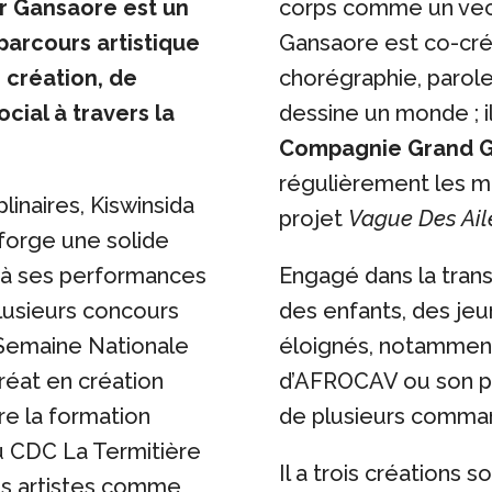
er Gansaore est un
corps comme un vect
parcours artistique
Gansaore est co-cré
 création, de
chorégraphie, paro
cial à travers la
dessine un monde ; il
Compagnie Grand 
régulièrement les mi
linaires, Kiswinsida
projet
Vague Des Ail
 forge une solide
 à ses performances
Engagé dans la transm
plusieurs concours
des enfants, des jeu
 Semaine Nationale
éloignés, notamment
uréat en création
d’AFROCAV ou son pro
re la formation
de plusieurs comma
u CDC La Termitière
Il a trois créations so
es artistes comme