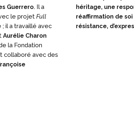
es Guerrero
. Il a
héritage, une respon
ec le projet
Full
réaffirmation de soi
; il a travaillé avec
résistance, d’expre
t
Aurélie Charon
de la Fondation
t collaboré avec des
Françoise