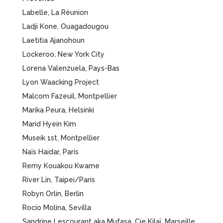
Labelle, La Réunion
Ladji Kone, Ouagadougou
Laetitia Ajanohoun
Lockeroo, New York City
Lorena Valenzuela, Pays-Bas
Lyon Waacking Project
Malcom Fazeuil, Montpellier
Marika Peura,
Helsinki
Marid Hyein Kim
Museik 1st, Montpellier
Naïs Haidar, Paris
Remy Kouakou Kwame
River Lin, Taipei/Paris
Robyn Orlin, Berlin
Rocío Molina, Sevilla
Sandrine Lescourant aka Mufasa, Cie Kilaï, Marseille