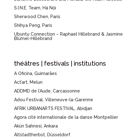
S.I.N.E. Team, Hà Nội
Sherwood Chen, Paris
Shihya Peng, Paris
Ubuntu Connection – Raphael Hillebrand & Jasmine
Blümel-Hillebrand
théâtres | festivals | institutions
A Oficina, Guimarães
Act’art, Melun
ADDMD de l’Aude, Carcassonne
Adou Festival, Villeneuve-la-Garenne
AFRIK URBANARTS FESTIVAL, Abidjan
Agora cité internationale de la danse Montpellier
Akün Sahnesi, Ankara
Altstadtherbst, Düsseldorf